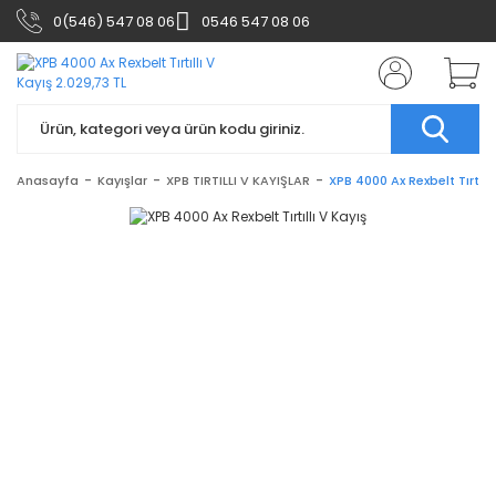
0(546) 547 08 06
0546 547 08 06
Anasayfa
Kayışlar
XPB TIRTILLI V KAYIŞLAR
XPB 4000 Ax Rexbelt Tırtıllı