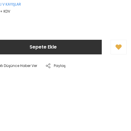
LI V KAYIŞLAR
 + KDV
Sepete Ekle
atı Düşünce Haber Ver
Paylaş