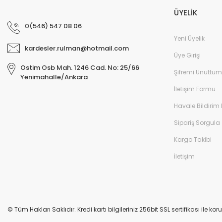
ÜYELİK
0(546) 547 08 06
Yeni Üyelik
kardesler.rulman@hotmail.com
Üye Girişi
Ostim Osb Mah. 1246 Cad. No: 25/66
Şifremi Unuttum
Yenimahalle/Ankara
İletişim Formu
Havale Bildirim
Sipariş Sorgula
Kargo Takibi
İletişim
© Tüm Hakları Saklıdır. Kredi kartı bilgileriniz 256bit SSL sertifikası ile k