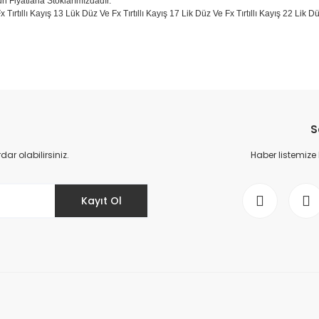
un Fiyatlarla Stoklarımızdadır.
x Tırtıllı Kayış 13 Lük Düz Ve Fx Tırtıllı Kayış 17 Lik Düz Ve Fx Tırtıllı Kayış 22 Lik
da yetersiz gördüğünüz noktaları öneri formunu kullanarak tarafımıza il
Bu ürüne ilk yorumu siz yapın!
S
Yorum Yaz
r olabilirsiniz.
Haber listemize
Kayıt Ol
Gönder