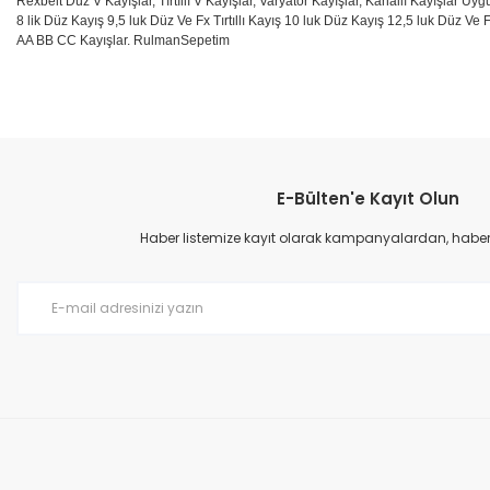
Rexbelt Düz V Kayışlar, Tırtıllı V Kayışlar, Varyatör Kayışlar, Kanallı Kayışlar Uyg
8 lik Düz Kayış 9,5 luk Düz Ve Fx Tırtıllı Kayış 10 luk Düz Kayış 12,5 luk Düz Ve F
AA BB CC Kayışlar. RulmanSepetim
Bu ürünün fiyat bilgisi, resim, ürün açıklamalarında ve diğer konular
Görüş ve önerileriniz için teşekkür ederiz.
E-Bülten'e Kayıt Olun
Ürün resmi kalitesiz, bozuk veya görüntülenemiyor.
Ürün açıklamasında eksik bilgiler bulunuyor.
Haber listemize kayıt olarak kampanyalardan, haberda
Ürün bilgilerinde hatalar bulunuyor.
Ürün fiyatı diğer sitelerden daha pahalı.
Bu ürüne benzer farklı alternatifler olmalı.