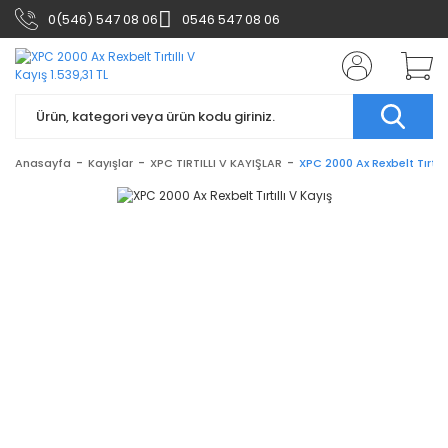
0(546) 547 08 06
0546 547 08 06
Anasayfa
Kayışlar
XPC TIRTILLI V KAYIŞLAR
XPC 2000 Ax Rexbelt Tırtıll