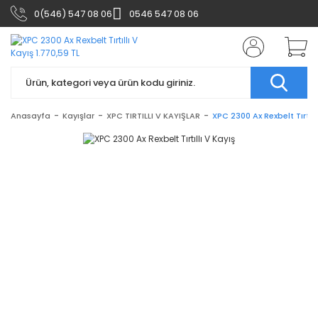
0(546) 547 08 06
0546 547 08 06
Anasayfa
Kayışlar
XPC TIRTILLI V KAYIŞLAR
XPC 2300 Ax Rexbelt Tırtıll