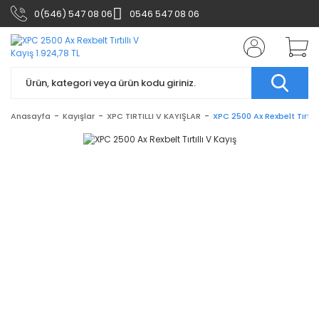
0(546) 547 08 06
0546 547 08 06
Anasayfa
Kayışlar
XPC TIRTILLI V KAYIŞLAR
XPC 2500 Ax Rexbelt Tırtıll