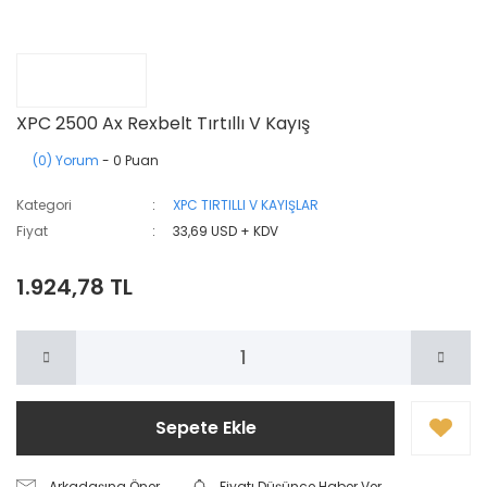
XPC 2500 Ax Rexbelt Tırtıllı V Kayış
(0) Yorum
- 0 Puan
Kategori
XPC TIRTILLI V KAYIŞLAR
Fiyat
33,69 USD + KDV
1.924,78 TL
Sepete Ekle
Arkadaşına Öner
Fiyatı Düşünce Haber Ver