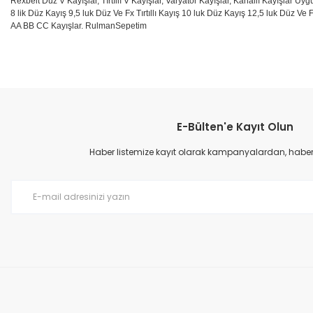
Rexbelt Düz V Kayışlar, Tırtıllı V Kayışlar, Varyatör Kayışlar, Kanallı Kayışlar Uyg
8 lik Düz Kayış 9,5 luk Düz Ve Fx Tırtıllı Kayış 10 luk Düz Kayış 12,5 luk Düz Ve F
AA BB CC Kayışlar. RulmanSepetim
Bu ürünün fiyat bilgisi, resim, ürün açıklamalarında ve diğer konular
Görüş ve önerileriniz için teşekkür ederiz.
E-Bülten'e Kayıt Olun
Ürün resmi kalitesiz, bozuk veya görüntülenemiyor.
Ürün açıklamasında eksik bilgiler bulunuyor.
Haber listemize kayıt olarak kampanyalardan, haberda
Ürün bilgilerinde hatalar bulunuyor.
Ürün fiyatı diğer sitelerden daha pahalı.
Bu ürüne benzer farklı alternatifler olmalı.