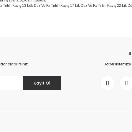
un Fiyatlarla Stoklarımızdadır.
x Tırtıllı Kayış 13 Lük Düz Ve Fx Tırtıllı Kayış 17 Lik Düz Ve Fx Tırtıllı Kayış 22 Lik
da yetersiz gördüğünüz noktaları öneri formunu kullanarak tarafımıza il
Bu ürüne ilk yorumu siz yapın!
S
Yorum Yaz
r olabilirsiniz.
Haber listemize
Kayıt Ol
Gönder