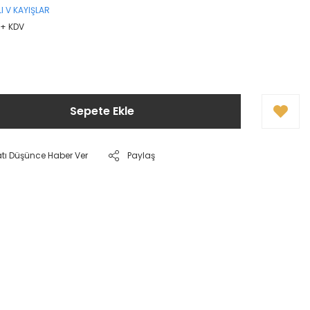
LI V KAYIŞLAR
 + KDV
Sepete Ekle
atı Düşünce Haber Ver
Paylaş