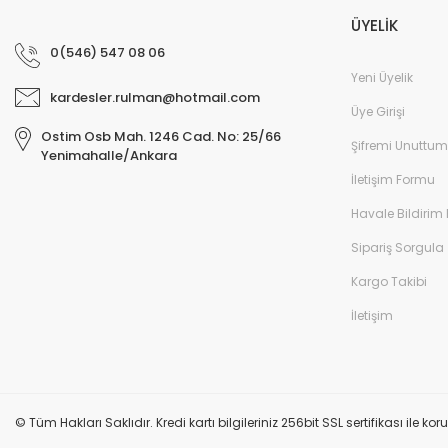
ÜYELİK
0(546) 547 08 06
Yeni Üyelik
kardesler.rulman@hotmail.com
Üye Girişi
Ostim Osb Mah. 1246 Cad. No: 25/66
Şifremi Unuttum
Yenimahalle/Ankara
İletişim Formu
Havale Bildirim
Sipariş Sorgula
Kargo Takibi
İletişim
© Tüm Hakları Saklıdır. Kredi kartı bilgileriniz 256bit SSL sertifikası ile k