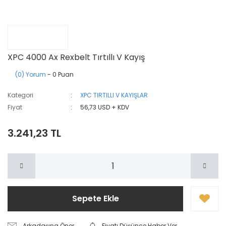
XPC 4000 Ax Rexbelt Tırtıllı V Kayış
(0) Yorum
- 0 Puan
Kategori
XPC TIRTILLI V KAYIŞLAR
Fiyat
56,73 USD + KDV
3.241,23 TL
Sepete Ekle
Arkadaşına Öner
Fiyatı Düşünce Haber Ver