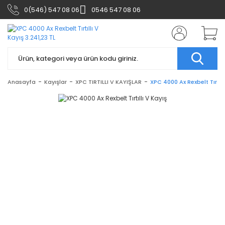
0(546) 547 08 06
0546 547 08 06
Anasayfa
Kayışlar
XPC TIRTILLI V KAYIŞLAR
XPC 4000 Ax Rexbelt Tırtıll