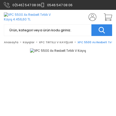
0(546) 547 08 06
0546 547 08 06
Anasayfa
Kayışlar
XPC TIRTILLI V KAYIŞLAR
XPC 5500 Ax Rexbelt Tırtıll