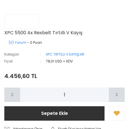
XPC 5500 Ax Rexbelt Tırtıllı V Kayış
(0) Yorum
- 0 Puan
Kategori
XPC TIRTILLI V KAYIŞLAR
Fiyat
78,01 USD + KDV
4.456,60 TL
Sepete Ekle
Arkadaşına Öner
Fiyatı Düşünce Haber Ver