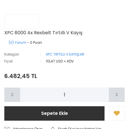
XPC 8000 Ax Rexbelt Tırtıllı V Kayış
(0) Yorum
- 0 Puan
Kategori
XPC TIRTILLI V KAYIŞLAR
Fiyat
113,47 USD + KDV
6.482,45 TL
Sepete Ekle
Arkadaşına Öner
Fiyatı Düşünce Haber Ver