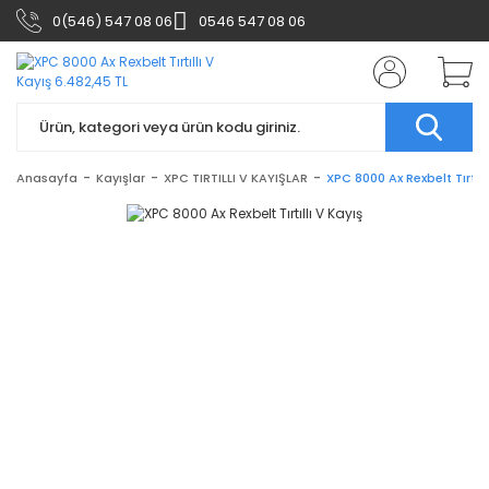
0(546) 547 08 06
0546 547 08 06
Anasayfa
Kayışlar
XPC TIRTILLI V KAYIŞLAR
XPC 8000 Ax Rexbelt Tırtıll